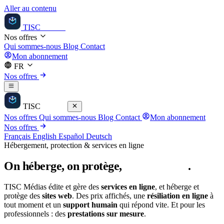
Aller au contenu
TISC
Médias
Nos offres
Qui sommes-nous
Blog
Contact
Mon abonnement
FR
Nos offres
TISC
Médias
Nos offres
Qui sommes-nous
Blog
Contact
Mon abonnement
Nos offres
Français
English
Español
Deutsch
Hébergement, protection & services en ligne
On héberge, on protège,
vous profitez
.
TISC Médias édite et gère des
services en ligne
, et héberge et
protège des
sites web
. Des prix affichés, une
résiliation en ligne
à
tout moment et un
support humain
qui répond vite. Et pour les
professionnels : des
prestations sur mesure
.